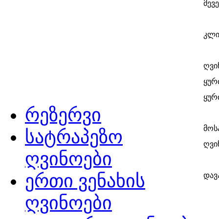
მევ
კლი
ღვი
ყურძ
ყურ
რეზერვი
მოს
სატრაპეზო
ღვინ
ღვინოები
ერთი ვენახის
დავ
ღვინოები